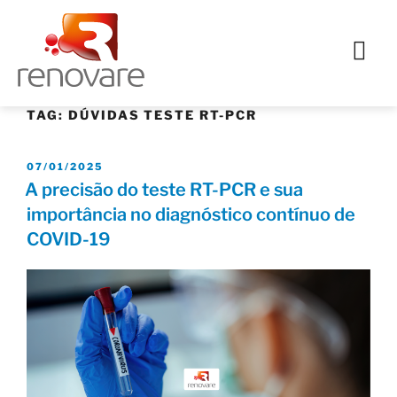
TAG:
DÚVIDAS TESTE RT-PCR
07/01/2025
A precisão do teste RT-PCR e sua
importância no diagnóstico contínuo de
COVID-19