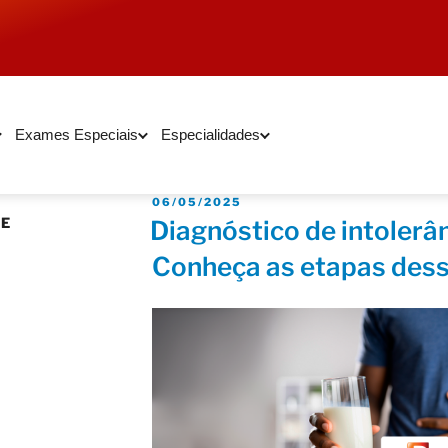
Exames Especiais
Especialidades
06/05/2025
SE
Diagnóstico de intolerân
Conheça as etapas dess