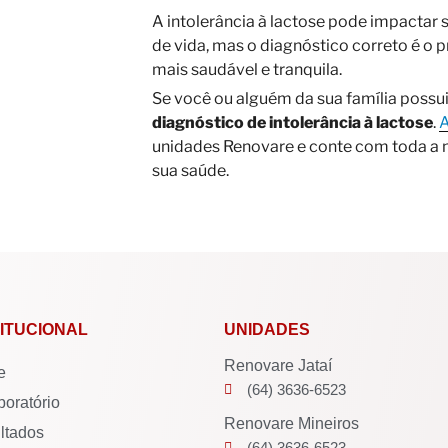
A intolerância à lactose pode impactar 
de vida, mas o diagnóstico correto é o 
mais saudável e tranquila.
Se você ou alguém da sua família possui
diagnóstico de intolerância à lactose
.
A
unidades Renovare e conte com toda a n
sua saúde.
TITUCIONAL
UNIDADES
Renovare Jataí
e
(64) 3636-6523
boratório
Renovare Mineiros
ltados
(64) 3636-6523