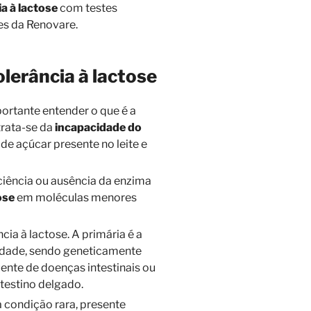
a à lactose
com testes
des da Renovare.
lerância à lactose
portante entender o que é a
trata-se da
incapacidade do
 de açúcar presente no leite e
ciência ou ausência da enzima
ose
em moléculas menores
ncia à lactose. A primária é a
idade, sendo geneticamente
ente de doenças intestinais ou
testino delgado.
a condição rara, presente