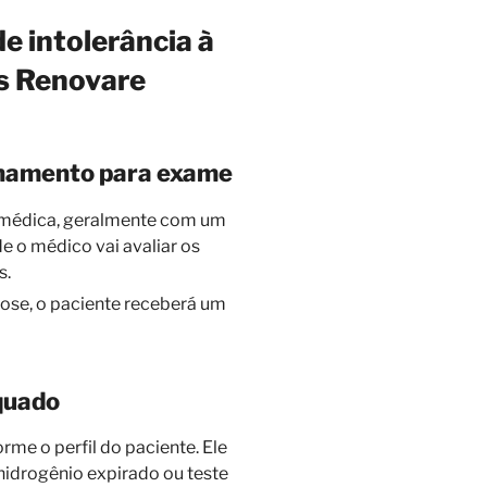
e intolerância à
os Renovare
nhamento para exame
médica, geralmente com um
de o médico vai avaliar os
s.
ctose, o paciente receberá um
quado
me o perfil do paciente. Ele
 hidrogênio expirado ou teste