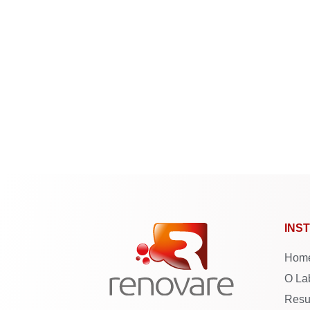
INS
Hom
O La
Resu