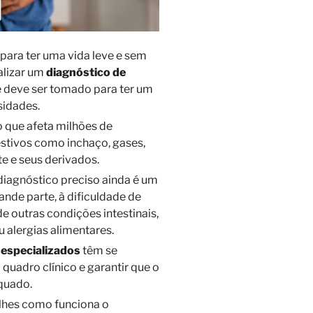
para ter uma vida leve e sem
alizar um
diagnóstico de
 deve ser tomado para ter um
sidades.
 que afeta milhões de
estivos como inchaço, gases,
te e seus derivados.
iagnóstico preciso ainda é um
ande parte, à dificuldade de
de outras condições intestinais,
u alergias alimentares.
 especializados
têm se
quadro clínico e garantir que o
equado.
lhes como funciona o