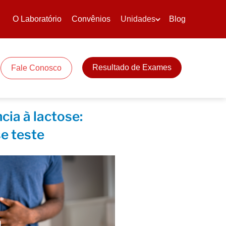
O Laboratório
Convênios
Unidades
Blog
Resultado de Exames
Fale Conosco
cia à lactose:
e teste