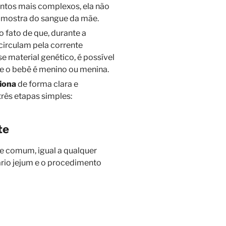
ntos mais complexos, ela não
 amostra do sangue da mãe.
 fato de que, durante a
irculam pela corrente
e material genético, é possível
 se o bebê é menino ou menina.
iona
de forma clara e
três etapas simples:
te
e comum, igual a qualquer
ário jejum e o procedimento