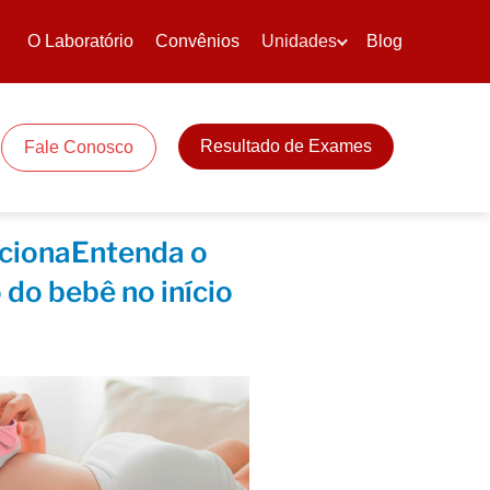
O Laboratório
Convênios
Unidades
Blog
Resultado de Exames
Fale Conosco
cionaEntenda o
 do bebê no início